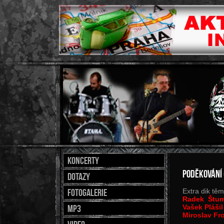
Koncerty
Poděkování 
dotazy
Fotogalerie
Extra dik tě
Radek Štu
MP3
Vašek Pláši
Miroslav Fr