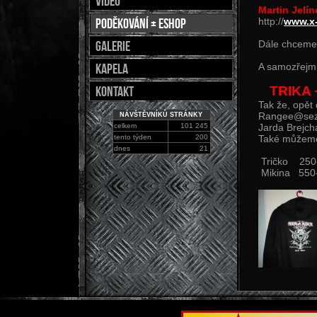
Video
Martin Jelín
Poděkování + Eshop
http://
www.x-
galerie
Dále chcem
Kapela
A samozřejmn
Kontakt
TRIKA 
Tak že, opět
Rangee@se
NÁVŠTĚVNÍKŮ STRÁNKY
celkem
101 245
Jarda Brejc
tento týden
200
Také můžeme
dnes
21
Tričko 250
Mikina 550